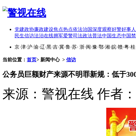
党建
政协
廉政建设
焦点热点
依法治国
深度观察
好警好事
人
民生
信访
法治在线
拥军爱警
司法政法
普法中国
生态中国
禁
京
·
津
·
沪
·
渝
·
辽
·
黑
·
吉
·
冀
·
鲁
·
苏
·
浙
·
闽
·
豫
·
鄂
·
湘
·
皖
·
赣
·
粤
·
桂
当前位置：
首页
>
新闻中心
>
信访
公务员巨额财产来源不明罪新规：低于30
来源：警视在线
作者