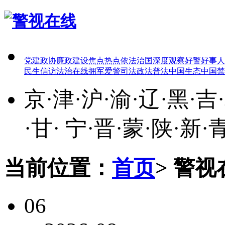
党建
政协
廉政建设
焦点热点
依法治国
深度观察
好警好事
人
民生
信访
法治在线
拥军爱警
司法政法
普法中国
生态中国
禁
京
·
津
·
沪
·
渝
·
辽
·
黑
·
吉
·
·
甘
·
宁
·
晋
·
蒙
·
陕
·
新
·
当前位置：
首页
>
警视
06