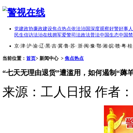
党建
政协
廉政建设
焦点热点
依法治国
深度观察
好警好事
人
民生
信访
法治在线
拥军爱警
司法政法
普法中国
生态中国
禁
京
·
津
·
沪
·
渝
·
辽
·
黑
·
吉
·
冀
·
鲁
·
苏
·
浙
·
闽
·
豫
·
鄂
·
湘
·
皖
·
赣
·
粤
·
桂
当前位置：
首页
>
新闻中心
>
焦点热点
“七天无理由退货”遭滥用，如何遏制“薅
来源：工人日报
作者