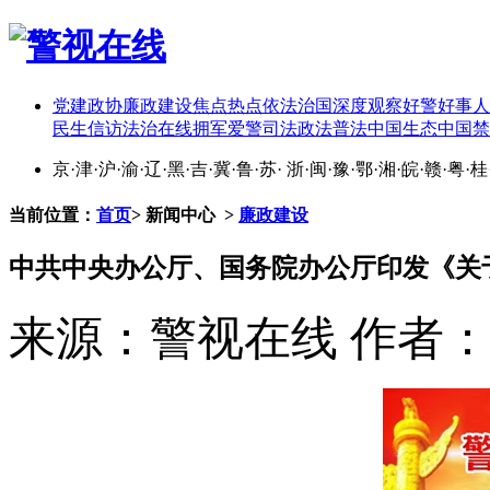
党建
政协
廉政建设
焦点热点
依法治国
深度观察
好警好事
人
民生
信访
法治在线
拥军爱警
司法政法
普法中国
生态中国
禁
京
·
津
·
沪
·
渝
·
辽
·
黑
·
吉
·
冀
·
鲁
·
苏
·
浙
·
闽
·
豫
·
鄂
·
湘
·
皖
·
赣
·
粤
·
桂
当前位置：
首页
>
新闻中心
>
廉政建设
中共中央办公厅、国务院办公厅印发《关
来源：警视在线
作者