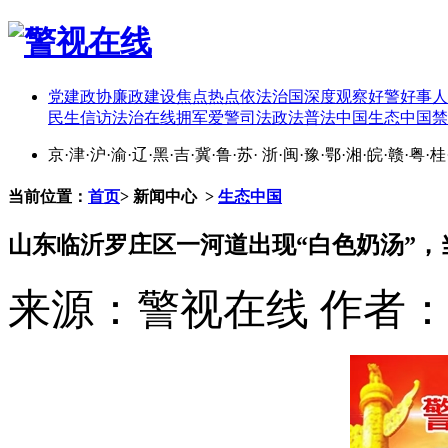
党建
政协
廉政建设
焦点热点
依法治国
深度观察
好警好事
人
民生
信访
法治在线
拥军爱警
司法政法
普法中国
生态中国
禁
京
·
津
·
沪
·
渝
·
辽
·
黑
·
吉
·
冀
·
鲁
·
苏
·
浙
·
闽
·
豫
·
鄂
·
湘
·
皖
·
赣
·
粤
·
桂
当前位置：
首页
>
新闻中心
>
生态中国
山东临沂罗庄区一河道出现“白色奶汤”
来源：警视在线
作者