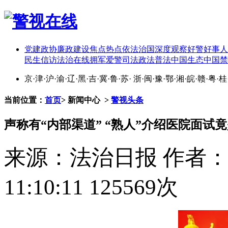
党建
政协
廉政建设
焦点热点
依法治国
深度观察
好警好事
人
民生
信访
法治在线
拥军爱警
司法政法
普法中国
生态中国
禁
京
·
津
·
沪
·
渝
·
辽
·
黑
·
吉
·
冀
·
鲁
·
苏
·
浙
·
闽
·
豫
·
鄂
·
湘
·
皖
·
赣
·
粤
·
桂
当前位置：
首页
>
新闻中心
>
警视头条
声称有“内部渠道” “熟人”介绍医院面试竟
来源：法治日报
作者：
11:10:11
125569次