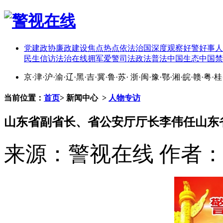
党建
政协
廉政建设
焦点热点
依法治国
深度观察
好警好事
人
民生
信访
法治在线
拥军爱警
司法政法
普法中国
生态中国
禁
京
·
津
·
沪
·
渝
·
辽
·
黑
·
吉
·
冀
·
鲁
·
苏
·
浙
·
闽
·
豫
·
鄂
·
湘
·
皖
·
赣
·
粤
·
桂
当前位置：
首页
>
新闻中心
>
人物专访
山东省副省长、省公安厅厅长李伟任山东
来源：警视在线
作者