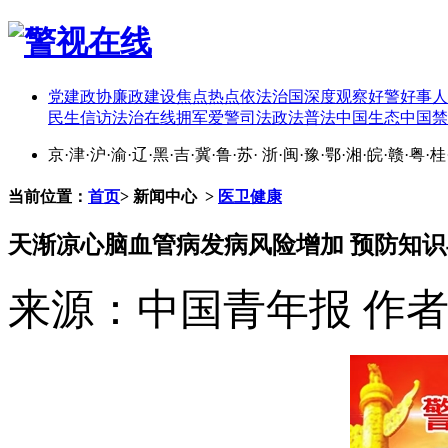
党建
政协
廉政建设
焦点热点
依法治国
深度观察
好警好事
人
民生
信访
法治在线
拥军爱警
司法政法
普法中国
生态中国
禁
京
·
津
·
沪
·
渝
·
辽
·
黑
·
吉
·
冀
·
鲁
·
苏
·
浙
·
闽
·
豫
·
鄂
·
湘
·
皖
·
赣
·
粤
·
桂
当前位置：
首页
>
新闻中心
>
医卫健康
天渐凉心脑血管病发病风险增加 预防知
来源：中国青年报
作