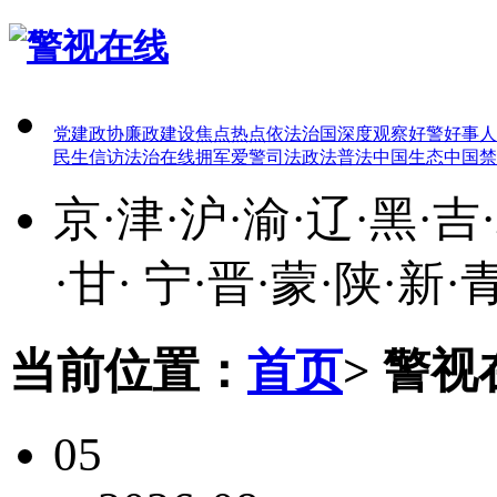
党建
政协
廉政建设
焦点热点
依法治国
深度观察
好警好事
人
民生
信访
法治在线
拥军爱警
司法政法
普法中国
生态中国
禁
京
·
津
·
沪
·
渝
·
辽
·
黑
·
吉
·
·
甘
·
宁
·
晋
·
蒙
·
陕
·
新
·
当前位置：
首页
>
警视
05