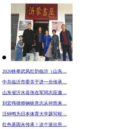
2026铁拳武风红韵临沂（山东…
中共临沂市委关于进一步传承…
山东省沂水县张在军同志应邀…
刘宏伟律师钢铁意志从何而来…
汪钟鸣为日本体育大学题写校…
红色基因永传承！这个派出所…