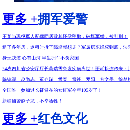
更多 +
拥军爱警
王某与现役军人配偶同居致其怀孕堕胎，破坏军婚，被判刑！
租了多年房，退租时拆了隔墙就想走？军属房东维权到底，法
身无戎装 心有山河 半生拥军不负家国
54岁四川省公安厅厅长黄瑞雪突发疾病离世！噩耗接连传来：
陈镜湖、赵尚志、董存瑞、孟泰、雷锋、罗阳、方文墨、徐梦
全国唯一参加过长征健在的女红军今年105岁了！
新疆辅警赵子龙，不幸牺牲！
更多 +
红色文化