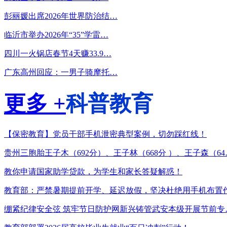
彭丽媛出席2026年世界防治结…
临沂市举办2026年“35”学雷…
四川一火锅店春节4天赚33.9…
广东高州回应：一男子骑摩托…
更多 +
科普教育
【保密教育】党员干部手机泄密典型案例，切勿踩红线！
贵州三胞胎王子木（692分）、王子林（668分 ）、王子森（64
教你申请国家助学贷款，为学生和家长答疑解惑！
教育部：严禁暑期提前开学、延迟放假，坚决杜绝用手机布置
绷紧纪律安全弦 筑牢节日防护网新兴铸管武安本级开展节前专