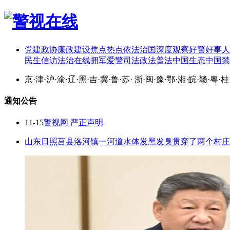
党建
政协
廉政建设
焦点热点
依法治国
深度观察
好警好事
人
民生
信访
法治在线
拥军爱警
司法政法
普法中国
生态中国
禁
京
·
津
·
沪
·
渝
·
辽
·
黑
·
吉
·
冀
·
鲁
·
苏
·
浙
·
闽
·
豫
·
鄂
·
湘
·
皖
·
赣
·
粤
·
桂
通知公告
11-15
警视网 严正声明
山东日照莒县洛河镇一河道水体发黑发臭贯穿了两个村庄