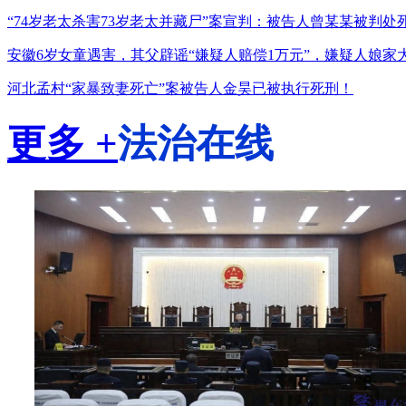
“74岁老太杀害73岁老太并藏尸”案宣判：被告人曾某某被判处
安徽6岁女童遇害，其父辟谣“嫌疑人赔偿1万元”，嫌疑人娘家
河北孟村“家暴致妻死亡”案被告人金昊已被执行死刑！
更多 +
法治在线