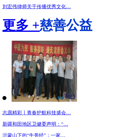
刘宏伟律师关于传播优秀文化…
更多 +
慈善公益
志愿精彩丨青春护航科技盛会…
新疆和田地区卫健委声明：“…
沂蒙山下的“牛蒡经”：一家…