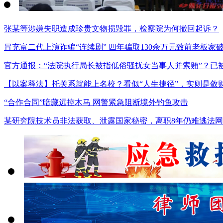
张某等涉嫌失职造成珍贵文物损毁罪，检察院为何撤回起诉？
冒充富二代上演诈骗“连续剧” 四年骗取130余万元致前老板家
官方通报：“法院执行局长被指低俗骚扰女当事人并索贿”？已
【以案释法】托关系就能上名校？看似“人生捷径”，实则是敛
“合作合同”暗藏远控木马 网警紧急阻断境外钓鱼攻击
某研究院技术员非法获取、泄露国家秘密，离职8年仍难逃法网