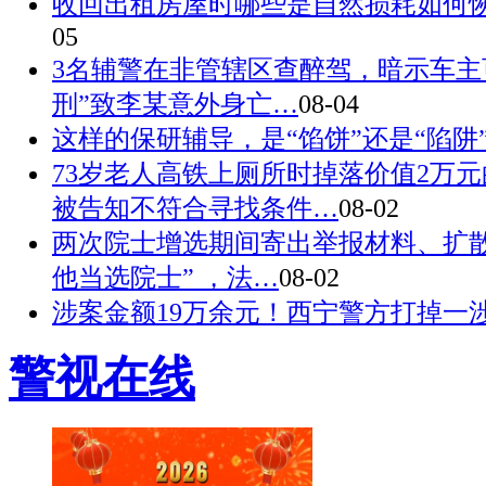
收回出租房屋时哪些是自然损耗如何
05
3名辅警在非管辖区查醉驾，暗示车主
刑”致李某意外身亡…
08-04
这样的保研辅导，是“馅饼”还是“陷阱
73岁老人高铁上厕所时掉落价值2万元的
被告知不符合寻找条件…
08-02
两次院士增选期间寄出举报材料、扩散
他当选院士” ，法…
08-02
涉案金额19万余元！西宁警方打掉一
警视在线