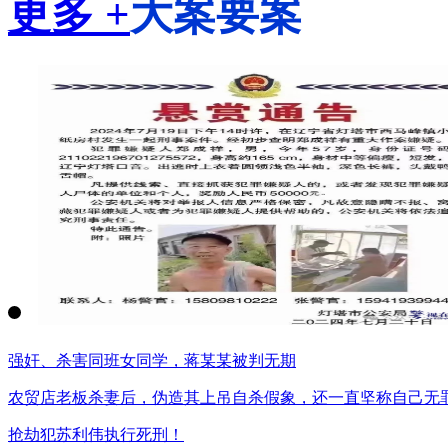
更多 +
大案要案
强奸、杀害同班女同学，蒋某某被判无期
农贸店老板杀妻后，伪造其上吊自杀假象，还一直坚称自己无
抢劫犯苏利伟执行死刑！