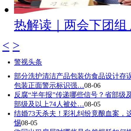
热解读｜两会下团组
<
>
警视头条
部分洗护清洁产品包装仿食品设计存误
包装正面警示标识强…
08-06
反腐“半年报”传递哪些信号？省部级及
部级及以上74人被处…
08-05
结婚73天杀夫！彩礼纠纷竟酿血案，
惕
08-05